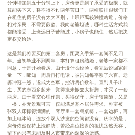
分钟增加到五十分钟上下，房价更是到了承受的极限，就
算能买下来，将不得不过两年苦日子。两幢联排跟我们正
在租住的房子没有太大区别，上班距离较独幢略近，价格
相对亲民，不需要煎熬。我向老婆坦诚，哪种生活方式我
都能接受，上班远日子苦能过，小房子也能住，然后把决
定权交给她。
这是我们将要买的第二套房，距离入手第一套尚不足四
年。当初毕业不到两年，本打算租房结婚，老婆一家都不
同意，于是开始看房。由于没什么经验，看完后说回家商
量一下，哪知一周后再打电话，被告知每平涨了六百。老
婆冲冠一怒，遂成为空军，控诉房价数年。直到儿子出
生，买的东西多起来，觉得搬来搬去太折腾，才买了一套
两房。由于看空心理作祟，买得保守，房子较简陋，又是
一楼，亦无景观可言，仅能满足基本居住需求。卧室被一
张双人床撑得满满的，客厅里一套餐桌椅，一套边柜，再
加上电冰箱，连放个双人沙发的空间都没有。庆幸的是，
房价依然保持上涨趋势，曾经高位接盘的担忧荡然无存，
留下的只有未能及时入市带来的深深的遗憾。