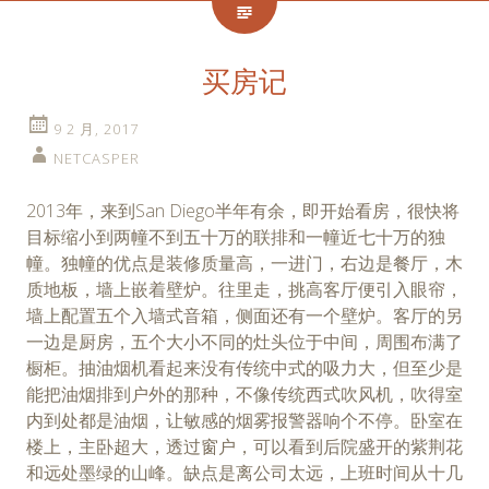
买房记
9 2 月, 2017
NETCASPER
2013年，来到San Diego半年有余，即开始看房，很快将
目标缩小到两幢不到五十万的联排和一幢近七十万的独
幢。独幢的优点是装修质量高，一进门，右边是餐厅，木
质地板，墙上嵌着壁炉。往里走，挑高客厅便引入眼帘，
墙上配置五个入墙式音箱，侧面还有一个壁炉。客厅的另
一边是厨房，五个大小不同的灶头位于中间，周围布满了
橱柜。抽油烟机看起来没有传统中式的吸力大，但至少是
能把油烟排到户外的那种，不像传统西式吹风机，吹得室
内到处都是油烟，让敏感的烟雾报警器响个不停。卧室在
楼上，主卧超大，透过窗户，可以看到后院盛开的紫荆花
和远处墨绿的山峰。缺点是离公司太远，上班时间从十几