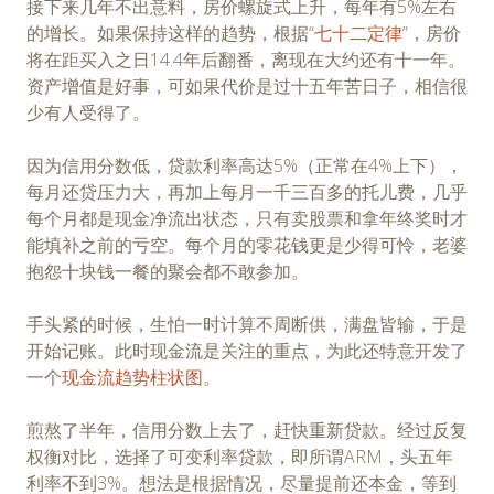
接下来几年不出意料，房价螺旋式上升，每年有5%左右
的增长。如果保持这样的趋势，根据“
七十二定律
”，房价
将在距买入之日14.4年后翻番，离现在大约还有十一年。
资产增值是好事，可如果代价是过十五年苦日子，相信很
少有人受得了。
因为信用分数低，贷款利率高达5%（正常在4%上下），
每月还贷压力大，再加上每月一千三百多的托儿费，几乎
每个月都是现金净流出状态，只有卖股票和拿年终奖时才
能填补之前的亏空。每个月的零花钱更是少得可怜，老婆
抱怨十块钱一餐的聚会都不敢参加。
手头紧的时候，生怕一时计算不周断供，满盘皆输，于是
开始记账。此时现金流是关注的重点，为此还特意开发了
一个
现金流趋势柱状图
。
煎熬了半年，信用分数上去了，赶快重新贷款。经过反复
权衡对比，选择了可变利率贷款，即所谓ARM，头五年
利率不到3%。想法是根据情况，尽量提前还本金，等到