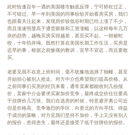
此时恰逢百年一遇的美国楼市触底反弹，宁可矫枉过正，
不可错过。早一年到美国的同事纷纷开始看房买房，我们
也跟着关注起来，发现房价较低谷时期已经上涨了不少，
而且涨速明显高于通货膨胀和工资涨幅，以这样每年几万
块的趋势，越晚买房买得越差，甚至买不起。一朝被蛇
咬，十年怕井绳。既然打算在美国长期工作生活，买房是
迟早的事，根据之前惨痛的教训，宜早不宜迟，而且要敢
买。
老婆见我不在意上班时间，毫不犹豫地选择了独幢，甚至
开始担心被别人抢走。对方中介也希望我们提高价格。从
之前同事们买房的经历来看，通常卖家都能收到几份报
价，卖家中介会要求买家加价竞争，最终成交价往往要高
于挂牌价几万块。我们在选房的时候，特意避开离公司近
但是价格高、竞争激烈的学区，向更北的方向寻找。得益
于成功的策略，对方见我们坚持不加价，手上又没有别人
的报价，患得患失，最终还是接受了低于挂牌价的报价。