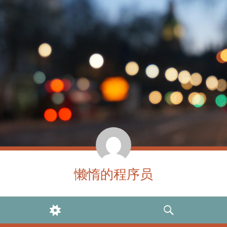
懒惰的程序员
WIDGETS
SEARCH