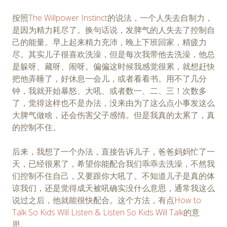
按照
The Willpower Instinct
的说法，一个人失去自制力，
是因为精力耗尽了。换句话说，发脾气的人失去了控制自
己的能量。早上起来精力充沛，晚上下班回家，精疲力
尽。其实儿子很喜欢洗澡，但是每次我带他去洗澡，他总
是躲呀、藏呀、闹呀。偏偏这时候我感觉很累，就想赶快
把他弄睡了，好休息一会儿，或者看看书。用不了几分
钟，我就开始暴怒、大吼、或者数一、二、三！次数多
了，觉得这样也不是办法，没来由为了这么点小事发这么
大脾气做啥，还会伤害父子感情。但是我真的太累了，真
的控制不住。
后来，我想了一个办法，直接告诉儿子，爸爸妈妈忙了一
天，已经很累了，希望你能配合我们乖乖去洗澡，不然我
们控制不住自己，又要跟你大吼了。不知道儿子是真的体
谅我们，还是觉得成天被吼确实没什么意思，通常我这么
说过之后，他就能很快配合。这个方法，有点
How to
Talk So Kids Will Listen & Listen So Kids Will Talk
的意
思。