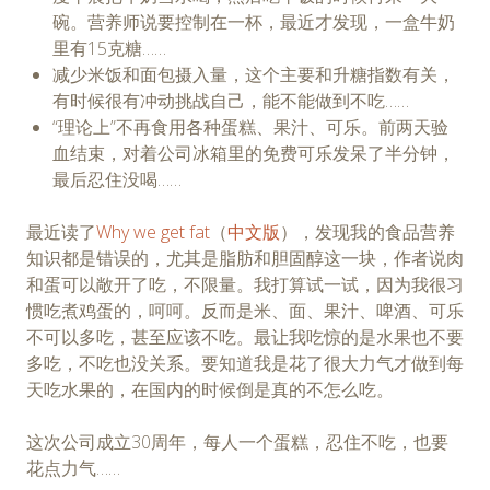
碗。营养师说要控制在一杯，最近才发现，一盒牛奶
里有15克糖……
减少米饭和面包摄入量，这个主要和升糖指数有关，
有时候很有冲动挑战自己，能不能做到不吃……
“理论上”不再食用各种蛋糕、果汁、可乐。前两天验
血结束，对着公司冰箱里的免费可乐发呆了半分钟，
最后忍住没喝……
最近读了
Why we get fat
（
中文版
），发现我的食品营养
知识都是错误的，尤其是脂肪和胆固醇这一块，作者说肉
和蛋可以敞开了吃，不限量。我打算试一试，因为我很习
惯吃煮鸡蛋的，呵呵。反而是米、面、果汁、啤酒、可乐
不可以多吃，甚至应该不吃。最让我吃惊的是水果也不要
多吃，不吃也没关系。要知道我是花了很大力气才做到每
天吃水果的，在国内的时候倒是真的不怎么吃。
这次公司成立30周年，每人一个蛋糕，忍住不吃，也要
花点力气……