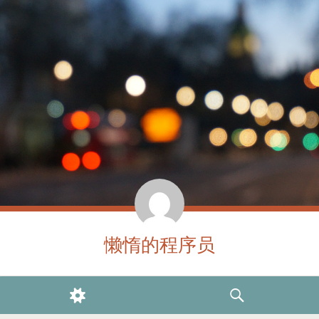
懒惰的程序员
WIDGETS
SEARCH