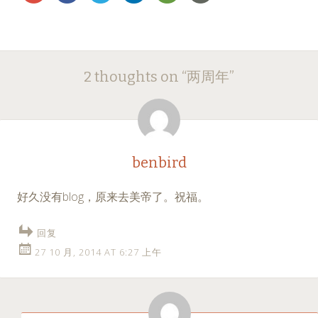
Post
←
→
2 thoughts on “
两周年
”
navigation
benbird
好久没有blog，原来去美帝了。祝福。
回复
27 10 月, 2014 AT 6:27 上午