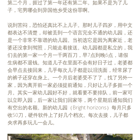
第二个月，捱过了第一年还有第二年。如果不是为了儿
子，宅男哪会到异国他乡受这份罪啊。
说到苦闷，恐怕还真比不上儿子。那时儿子四岁，用中文
都表达不清楚，却被丢到一个语言完全不通的幼儿园，还
是一个非常不靠谱的幼儿园。当初选它是因为离家近，老
婆还没拿到驾照，只能走着接送。幼儿园都是私立的，我
们去的第一家一个月一千两百刀，早7点到晚6点，请假
生病都不退钱。知道儿子在里面不会有好日子过，老婆都
会早点去接回来，几乎每次儿子都是以泪洗面，经常尿了
的裤子还穿在身上。一个月后老婆受不了了，找了另外一
家，因为离开前一家必须提前通知，只好让儿子多捱一个
月。其实一家幼儿园好不好，就看要不要排队，前一家可
以立即入园，后一家让我们回家等，两个星期后通知我们
有空出的名额。新的幼儿园（Bright horizons）每月只多
收50刀，硬件软件上了好几个档次。每次去接，儿子都
央求再多玩儿一会儿。