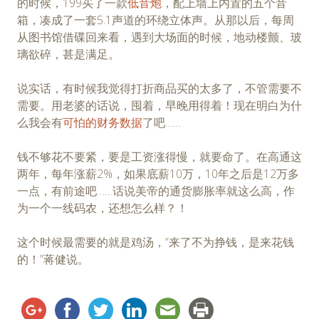
的时候，199买了一款
低音炮
，配上墙上内置的五个音
箱，凑成了一套5.1声道的环绕立体声。从那以后，每周
从图书馆借碟回来看，遇到大场面的时候，地动楼颤、玻
璃欲碎，甚是满足。
说实话，有时候我觉得打折商品买的太多了，不管需要不
需要。用老婆的话说，囤着，早晚用得着！现在明白为什
么我会有
可怕的财务数据
了吧……
钱不够花不要紧，要是工资涨得慢，就要命了。在高通这
两年，每年涨薪2%，如果底薪10万，10年之后是12万多
一点，有前途吧……话说美帝的通货膨胀率就这么高，作
为一个一线码农，还想怎么样？！
这个时候最需要的就是鸡汤，”来了不为挣钱，是来花钱
的！”蒋健说。