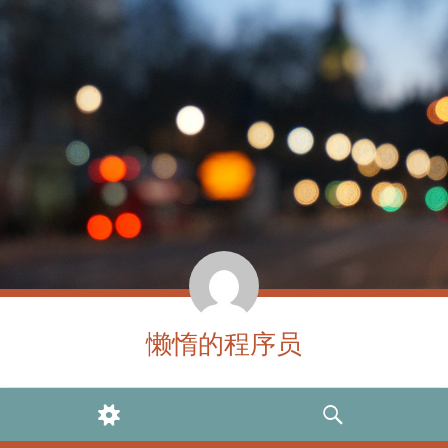
懒惰的程序员
WIDGETS
SEARCH