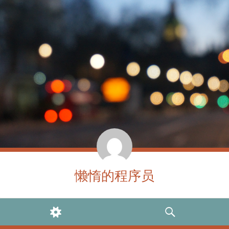
懒惰的程序员
WIDGETS
SEARCH