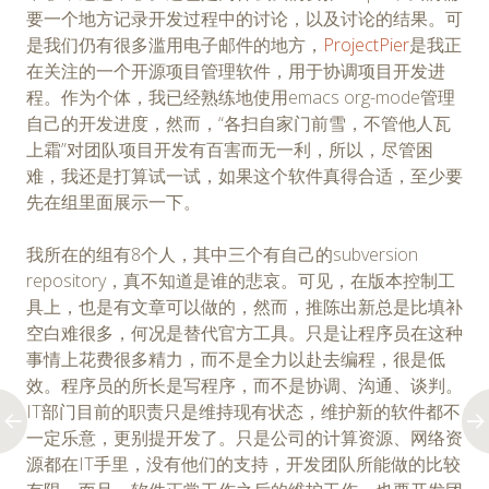
要一个地方记录开发过程中的讨论，以及讨论的结果。可
是我们仍有很多滥用电子邮件的地方，
ProjectPier
是我正
在关注的一个开源项目管理软件，用于协调项目开发进
程。作为个体，我已经熟练地使用emacs org-mode管理
自己的开发进度，然而，“各扫自家门前雪，不管他人瓦
上霜”对团队项目开发有百害而无一利，所以，尽管困
难，我还是打算试一试，如果这个软件真得合适，至少要
先在组里面展示一下。
我所在的组有8个人，其中三个有自己的subversion
repository，真不知道是谁的悲哀。可见，在版本控制工
具上，也是有文章可以做的，然而，推陈出新总是比填补
空白难很多，何况是替代官方工具。只是让程序员在这种
事情上花费很多精力，而不是全力以赴去编程，很是低
效。程序员的所长是写程序，而不是协调、沟通、谈判。
IT部门目前的职责只是维持现有状态，维护新的软件都不
一定乐意，更别提开发了。只是公司的计算资源、网络资
源都在IT手里，没有他们的支持，开发团队所能做的比较