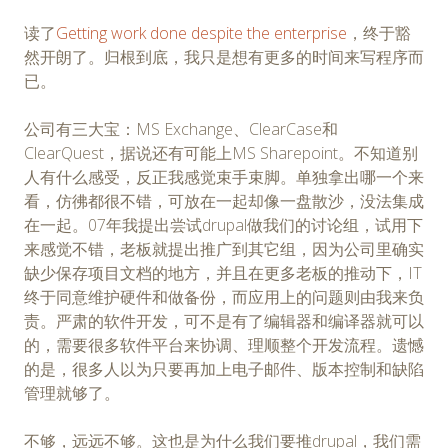
读了
Getting work done despite the enterprise
，终于豁
然开朗了。归根到底，我只是想有更多的时间来写程序而
已。
公司有三大宝：MS Exchange、ClearCase和
ClearQuest，据说还有可能上MS Sharepoint。不知道别
人有什么感受，反正我感觉束手束脚。单独拿出哪一个来
看，仿彿都很不错，可放在一起却像一盘散沙，没法集成
在一起。07年我提出尝试drupal做我们的讨论组，试用下
来感觉不错，老板就提出推广到其它组，因为公司里确实
缺少保存项目文档的地方，并且在更多老板的推动下，IT
终于同意维护硬件和做备份，而应用上的问题则由我来负
责。严肃的软件开发，可不是有了编辑器和编译器就可以
的，需要很多软件平台来协调、理顺整个开发流程。遗憾
的是，很多人以为只要再加上电子邮件、版本控制和缺陷
管理就够了。
不够，远远不够。这也是为什么我们要推drupal，我们需