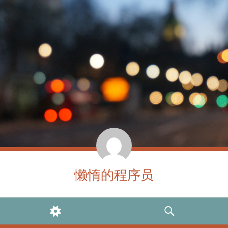
懒惰的程序员
WIDGETS
SEARCH