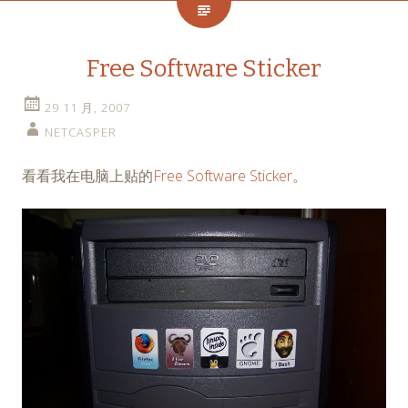
Free Software Sticker
29 11 月, 2007
NETCASPER
看看我在电脑上贴的
Free Software Sticker
。