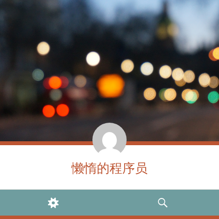
懒惰的程序员
WIDGETS
SEARCH