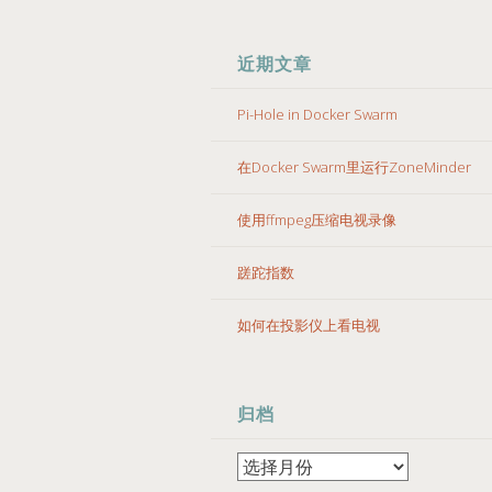
近期文章
Pi-Hole in Docker Swarm
在Docker Swarm里运行ZoneMinder
使用ffmpeg压缩电视录像
蹉跎指数
如何在投影仪上看电视
归档
归
档