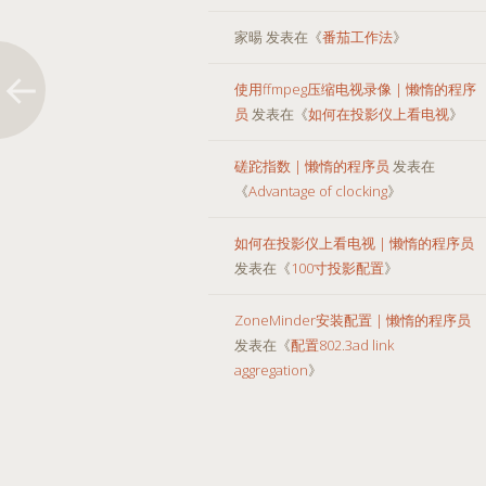
家暘
发表在《
番茄工作法
》
使用ffmpeg压缩电视录像 | 懒惰的程序
员
发表在《
如何在投影仪上看电视
》
磋跎指数 | 懒惰的程序员
发表在
《
Advantage of clocking
》
如何在投影仪上看电视 | 懒惰的程序员
发表在《
100寸投影配置
》
ZoneMinder安装配置 | 懒惰的程序员
发表在《
配置802.3ad link
aggregation
》