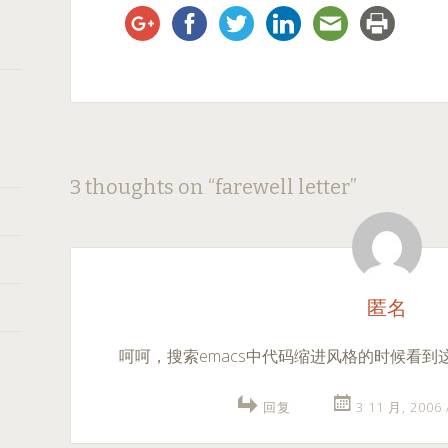
Post
←
→
3 thoughts on “
farewell letter
”
navigation
匿名
呵呵，搜索emacs中代码缩进风格的时候看到
回复
3 11 月, 2006