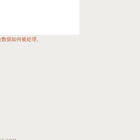
论数据如何被处理
。
SS.COM
.