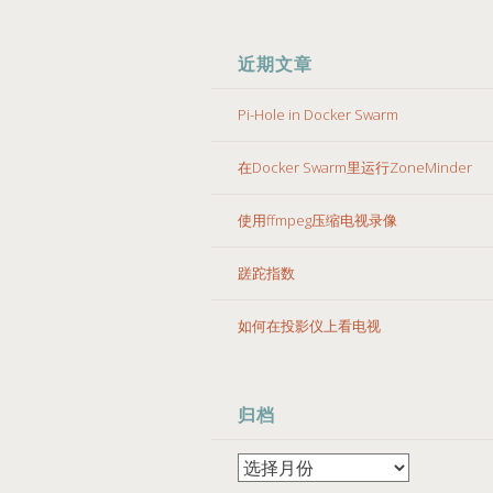
近期文章
Pi-Hole in Docker Swarm
在Docker Swarm里运行ZoneMinder
使用ffmpeg压缩电视录像
蹉跎指数
如何在投影仪上看电视
归档
归
档