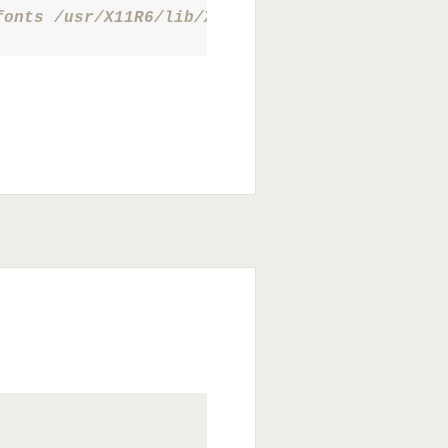
fonts /usr/X11R6/lib/X11/fonts/TrueType