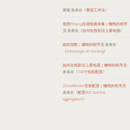
家暘
发表在《
番茄工作法
》
使用ffmpeg压缩电视录像 | 懒惰的程序
员
发表在《
如何在投影仪上看电视
》
磋跎指数 | 懒惰的程序员
发表在
《
Advantage of clocking
》
如何在投影仪上看电视 | 懒惰的程序员
发表在《
100寸投影配置
》
ZoneMinder安装配置 | 懒惰的程序员
发表在《
配置802.3ad link
aggregation
》