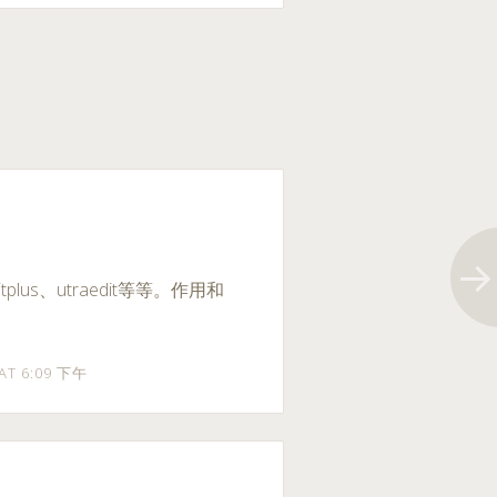
us、utraedit等等。作用和
 AT 6:09 下午