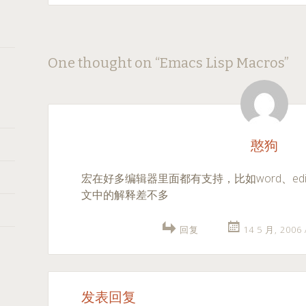
Post
←
→
One thought on “
Emacs Lisp Macros
”
navigation
憨狗
宏在好多编辑器里面都有支持，比如word、editpl
文中的解释差不多
回复
14 5 月, 2006
发表回复