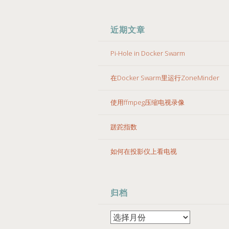
近期文章
Pi-Hole in Docker Swarm
在Docker Swarm里运行ZoneMinder
使用ffmpeg压缩电视录像
蹉跎指数
如何在投影仪上看电视
归档
归
档