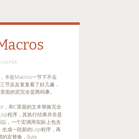
Macros
TCASPER
，卡在Macros一节下不去
luation三节反反复复看了好几遍，
和C里面的宏完全是两码事。
rator，和C里面的文本替换完全
Lisp程序，其执行结果并非是
。所以，一个宏调用实际上包含
生成一段新的Lisp程序，再
宏替换，Byte