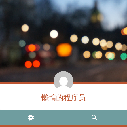
懒惰的程序员
WIDGETS
SEARCH