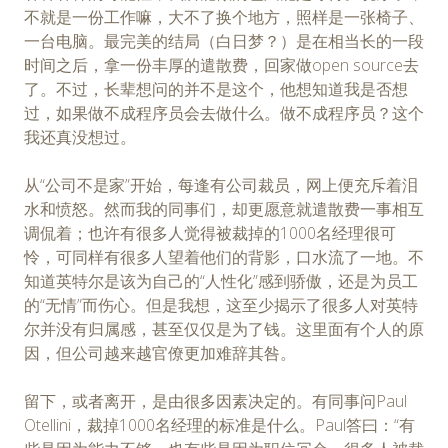
不就是一份工作嘛，大不了换个地方，照样是一张椅子、
一台电脑。最完美的结局（白日梦？）是在相当长的一段
时间之后，拿一份丰厚的遣散费，回家做open source去
了。不过，长辈想问的并不是这个，他想知道我是否想
过，如果做不成程序员会去做什么。做不成程序员？这个
我还真没想过。
从“公司不是家”开始，每逢有公司裁员，网上便充斥着泪
水和愤怒。然而我的同事们，却更愿意就遣散费一事相互
调侃着；也许有很多人觉得被裁掉的1000名经理很可
怜，可同样有很多人望着他们的背影，口水流了一地。不
知道英特尔是该为自己的“人性化”感到骄傲，还是为员工
的“无情”而伤心。但是我想，这至少揭示了很多人对英特
尔并没有归属感，甚至仅仅是为了钱。这里面有个人的原
因，但公司越来越官僚更加难辞其咎。
留下，或者离开，是由很多因素决定的。有同事问Paul
Otellini，裁掉1000名经理的标准是什么。Paul答曰：“有