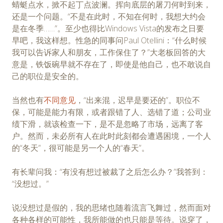
蜻蜓点水，掀不起丁点波澜。挥向底层的屠刀何时到来，
还是一个问题。“不是在此时，不知在何时，我想大约会
是在冬季……”。至少也得比Windows Vista的发布之日要
早吧，我这样想。性急的同事问Paul Otellini：“什么时候
我可以告诉家人和朋友，工作保住了？”大老板回答的大
意是，铁饭碗早就不存在了，即使是他自己，也不敢说自
己的职位是安全的。
当然也有
不同意见
，“出来混，迟早是要还的”。职位不
保，可能是能力有限，或者跟错了人、选错了道；公司业
绩下滑，就该检查一下，是不是忽略了市场，远离了客
户。然而，未必所有人在此时此刻都会遭遇困境，一个人
的“冬天”，很可能是另一个人的“春天”。
有长辈问我：“有没有想过被裁了之后怎么办？”我答到：
“没想过。”
说没想过是假的，我的思绪也随着流言飞舞过，然而面对
各种各样的可能性，我所能做的也只能是等待。说穿了，