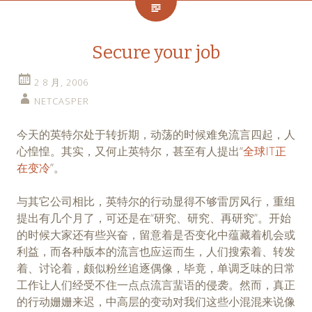
Secure your job
2 8 月, 2006
NETCASPER
今天的英特尔处于转折期，动荡的时候难免流言四起，人
心惶惶。其实，又何止英特尔，甚至有人提出“
全球IT正
在变冷
”。
与其它公司相比，英特尔的行动显得不够雷厉风行，重组
提出有几个月了，可还是在“研究、研究、再研究”。开始
的时候大家还有些兴奋，留意着是否变化中蕴藏着机会或
利益，而各种版本的流言也应运而生，人们搜索着、转发
着、讨论着，颇似粉丝追逐偶像，毕竟，单调乏味的日常
工作让人们经受不住一点点流言蜚语的侵袭。然而，真正
的行动姗姗来迟，中高层的变动对我们这些小混混来说像