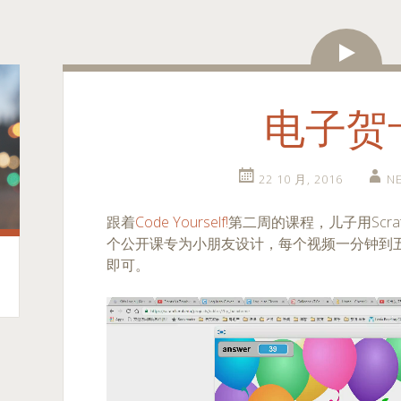
视
频
电子贺
22 10 月, 2016
N
跟着
Code Yourself!
第二周的课程，儿子用Scr
个公开课专为小朋友设计，每个视频一分钟到
即可。