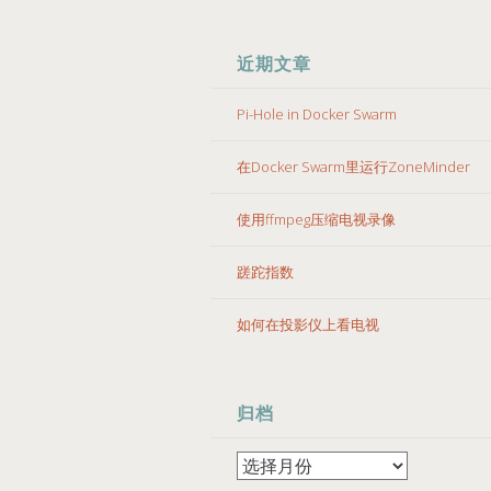
近期文章
Pi-Hole in Docker Swarm
在Docker Swarm里运行ZoneMinder
使用ffmpeg压缩电视录像
蹉跎指数
如何在投影仪上看电视
归档
归
档