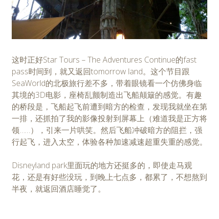
这时正好Star Tours – The Adventures Continue的fast
pass时间到，就又返回tomorrow land。这个节目跟
SeaWorld的北极旅行差不多，带着眼镜看一个仿佛身临
其境的3D电影，座椅乱颤制造出飞船颠簸的感觉。有趣
的桥段是，飞船起飞前遭到暗方的检查，发现我就坐在第
一排，还抓拍了我的影像投射到屏幕上（难道我是正方将
领……），引来一片哄笑。然后飞船冲破暗方的阻拦，强
行起飞，进入太空，体验各种加速减速超重失重的感觉。
Disneyland park里面玩的地方还挺多的，即使走马观
花，还是有好些没玩，到晚上七点多，都累了，不想熬到
半夜，就返回酒店睡觉了。