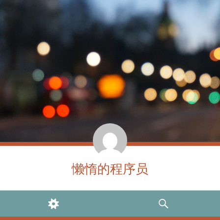
懒惰的程序员
WIDGETS
SEARCH