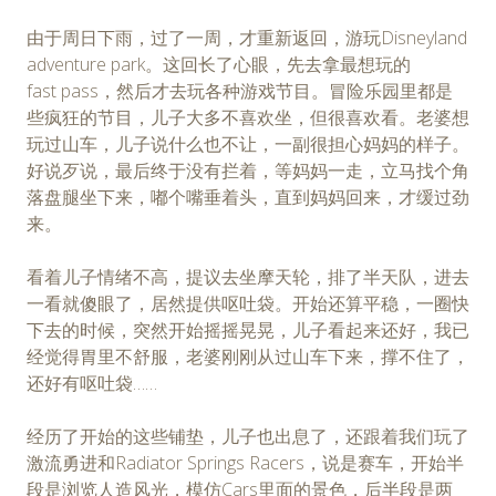
由于周日下雨，过了一周，才重新返回，游玩Disneyland
adventure park。这回长了心眼，先去拿最想玩的
fast pass，然后才去玩各种游戏节目。冒险乐园里都是
些疯狂的节目，儿子大多不喜欢坐，但很喜欢看。老婆想
玩过山车，儿子说什么也不让，一副很担心妈妈的样子。
好说歹说，最后终于没有拦着，等妈妈一走，立马找个角
落盘腿坐下来，嘟个嘴垂着头，直到妈妈回来，才缓过劲
来。
看着儿子情绪不高，提议去坐摩天轮，排了半天队，进去
一看就傻眼了，居然提供呕吐袋。开始还算平稳，一圈快
下去的时候，突然开始摇摇晃晃，儿子看起来还好，我已
经觉得胃里不舒服，老婆刚刚从过山车下来，撑不住了，
还好有呕吐袋……
经历了开始的这些铺垫，儿子也出息了，还跟着我们玩了
激流勇进和Radiator Springs Racers，说是赛车，开始半
段是浏览人造风光，模仿Cars里面的景色，后半段是两