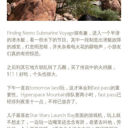
Finding Nemo Submarine Voyage很有趣，进入一个半潜
的潜水艇，看一些水下的节目。其中一段制造出潜艇故障
的感觉，灯忽明忽暗，并夹杂着电火花的噼啪声，小朋友
们真的有些惊恐。
之后到其它地方胡乱转了几圈，买了传说中的火鸡腿，
$11！好吃，个头也很大。
下午一直在tomorrow land玩，这才体会到fast pass的重
要性。Hyperspace Mountain排队要两小时，fast pass已
经排到夜里十一点，不得已放弃了。
儿子最喜欢Star Wars Launch Bay里面的游戏机，玩上就
不想走了，一边玩一边嘴里还念念有辞，老婆去叫他，旁