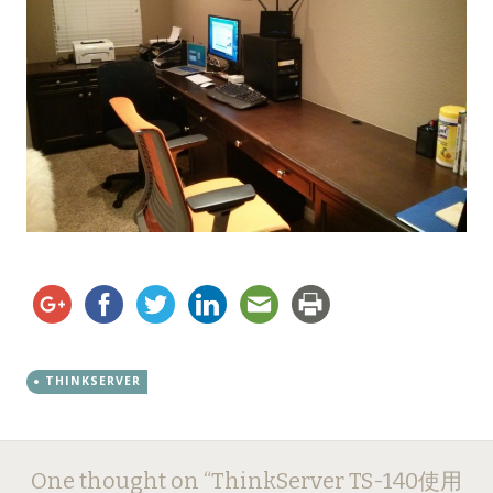
THINKSERVER
Post
←
→
One thought on “
ThinkServer TS-140使用