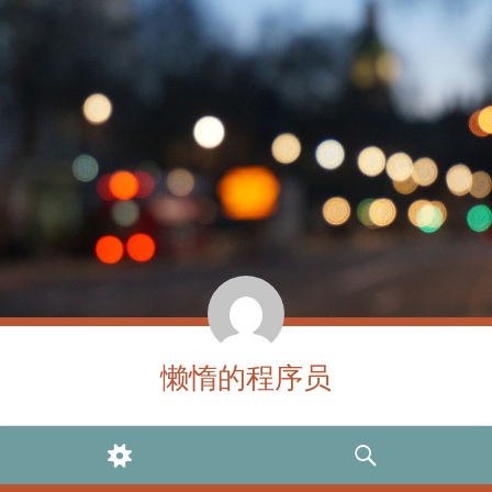
懒惰的程序员
WIDGETS
SEARCH