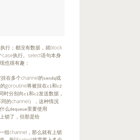
先执行；都没有数据，就block
se执行。select语句本身
实现也很有趣：
将被挂在多个channel的
或
sendq
goroutine将被挂在
和
c1
c2
e同时分别向
和
发送数据，
c1
c2
同的channel），这种情况
什么
里要使用
dequeue
上锁了，但那是给
同一组channel，那么就有上锁
锁，所以select就需要上多个