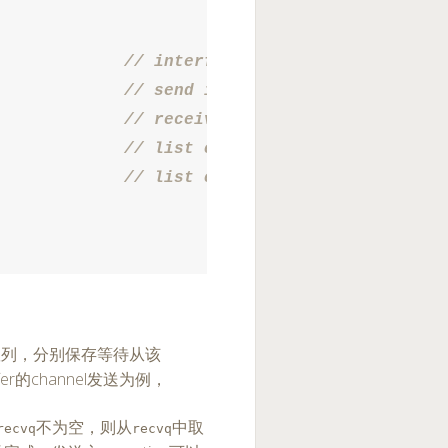
队列，分别保存等待从该
fer的channel发送为例，
不为空，则从
中取
recvq
recvq