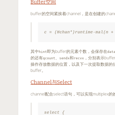
Buffer空间
buffer的空间紧挨着channel，是在创建的ch
c = (Hchan*)runtime·mal(n +
其中
即为buffer的元素个数，会保存在
hint
dat
的还有
、
和
，分别表示buf
qcount
sendx
recvx
操作存放数据的位置，以及下一次提取数据的位置。这个
buffer。
Channel与Select
channel配合select语句，可以实现multiple
select {
