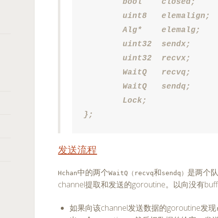
	bool	closed;

	uint8	elemalign;

	Alg*	elemalg;		// interface for element type

	uint32	sendx;			// send index

	uint32	recvx;			// receive index

	WaitQ	recvq;			// list of recv waiters

	WaitQ	sendq;			// list of send waiters

	Lock;

};
发送流程
中的两个
和
是两个
（
Hchan
WaitQ
recvq
sendq）
channel提取和发送的goroutine。以向没有buf
如果向该channel发送数据的goroutine发现