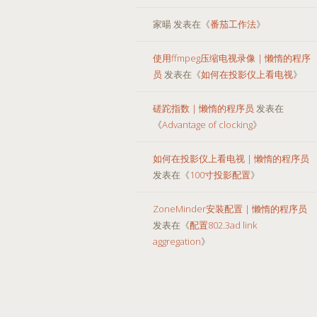
家暘
发表在《
番茄工作法
》
使用ffmpeg压缩电视录像 | 懒惰的程序
员
发表在《
如何在投影仪上看电视
》
磋跎指数 | 懒惰的程序员
发表在
《
Advantage of clocking
》
如何在投影仪上看电视 | 懒惰的程序员
发表在《
100寸投影配置
》
ZoneMinder安装配置 | 懒惰的程序员
发表在《
配置802.3ad link
aggregation
》