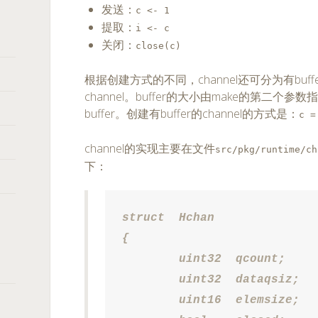
发送：
c <- 1
提取：
i <- c
关闭：
close(c)
根据创建方式的不同，channel还可分为有buffer的
channel。buffer的大小由make的第二个
buffer。创建有buffer的channel的方式是：
c =
channel的实现主要在文件
src/pkg/runtime/ch
下：
struct	Hchan

{

	uint32	qcount;			// total data in the q

	uint32	dataqsiz;		// size of the circular q

	uint16	elemsize;
