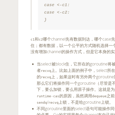
case <-c1:

case <-c2:

}
和
哪个channel先有数据到达，哪个case
c1
c2
住；都有数据，以一个公平的方式随机选择一个ca
没有增加channel的操作方式，但是它本身的
当select被block住，它所在的goroutine
者
上。比如上面的例子中，select所在的
recvq
的
上，如果这时有另外两个goroutin
recvq
那么它们将操作同一个goroutine（尽管是不
下，要么加锁，要么用原子操作。这就是为
的原因，虽然调用
之前
runtime·cas
dequeue
/
上锁，不是给goroutine上锁。
sendq
recvq
不同goroutine里面的select语句可能操作
的必要。Go的实现里每个channel有自己的