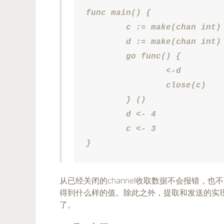
func main() {

	c := make(chan int)

	d := make(chan int)

	go func() {

		<-d

		close(c)

	} ()

	d <- 4

	c <- 3

}
从已经关闭的channel收取数据不会报错，
得到什么样的值。除此之外，提取和发送的实
了。