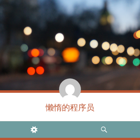
懒惰的程序员
WIDGETS
SEARCH