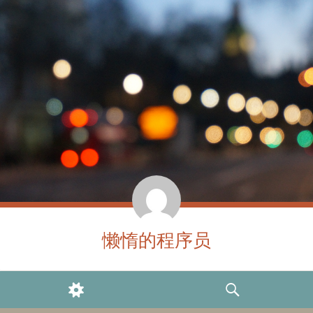
懒惰的程序员
WIDGETS
SEARCH