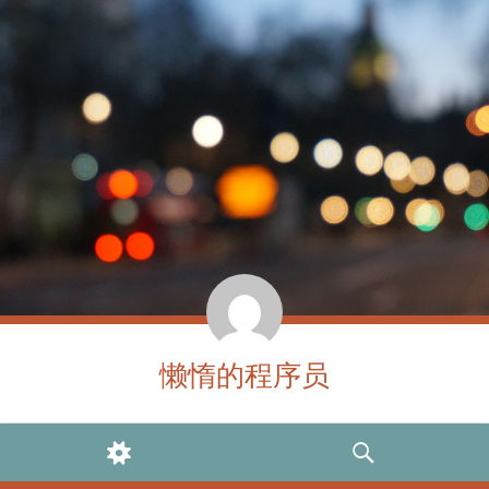
懒惰的程序员
WIDGETS
SEARCH