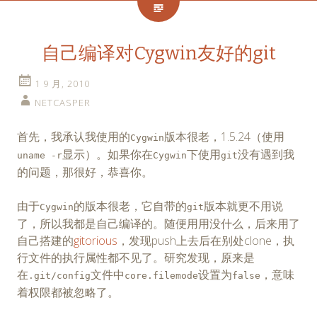
自己编译对Cygwin友好的git
1 9 月, 2010
NETCASPER
首先，我承认我使用的
版本很老，1.5.24（使用
Cygwin
显示）。如果你在
下使用
没有遇到我
uname -r
Cygwin
git
的问题，那很好，恭喜你。
由于
的版本很老，它自带的
版本就更不用说
Cygwin
git
了，所以我都是自己编译的。随便用用没什么，后来用了
自己搭建的
gitorious
，发现push上去后在别处clone，执
行文件的执行属性都不见了。研究发现，原来是
在
文件中
设置为
，意味
.git/config
core.filemode
false
着权限都被忽略了。