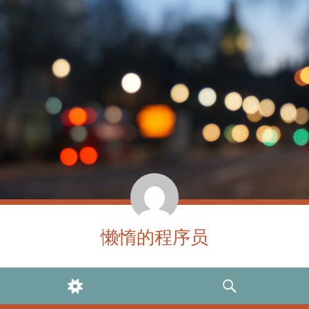
懒惰的程序员
WIDGETS
SEARCH