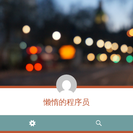
懒惰的程序员
WIDGETS
SEARCH