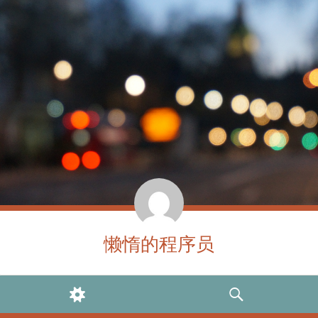
懒惰的程序员
WIDGETS
SEARCH