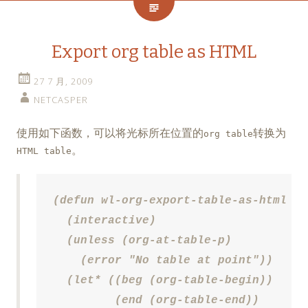
Export org table as HTML
27 7 月, 2009
NETCASPER
使用如下函数，可以将光标所在位置的
转换为
org table
。
HTML table
(defun wl-org-export-table-as-html ()

  (interactive)

  (unless (org-at-table-p)

    (error "No table at point"))

  (let* ((beg (org-table-begin))

         (end (org-table-end))
