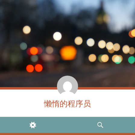
懒惰的程序员
WIDGETS
SEARCH