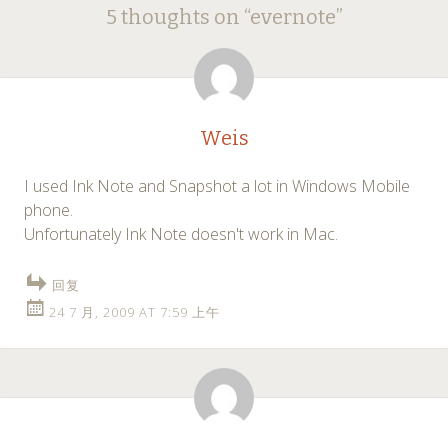
Post
5 thoughts on “
evernote
”
navigation
Weis
I used Ink Note and Snapshot a lot in Windows Mobile
phone.
Unfortunately Ink Note doesn't work in Mac.
回复
24 7 月, 2009 AT 7:59 上午