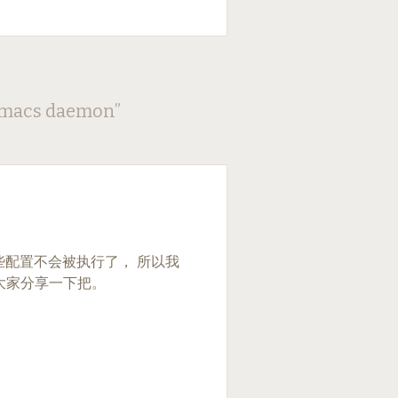
 emacs daemon
”
些配置不会被执行了， 所以我
大家分享一下把。