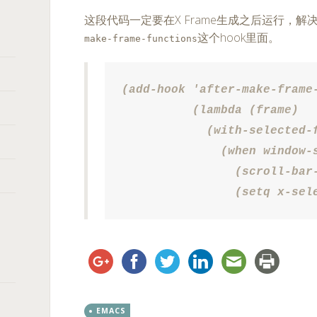
这段代码一定要在X Frame生成之后运行，
这个hook里面。
make-frame-functions
(add-hook 'after-make-frame-
          (lambda (frame)

            (with-selected-f
              (when window-s
                (scroll-bar-
                (setq x-sel
EMACS