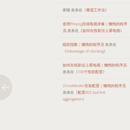
家暘
发表在《
番茄工作法
》
使用ffmpeg压缩电视录像 | 懒惰的程序
员
发表在《
如何在投影仪上看电视
》
磋跎指数 | 懒惰的程序员
发表在
《
Advantage of clocking
》
如何在投影仪上看电视 | 懒惰的程序员
发表在《
100寸投影配置
》
ZoneMinder安装配置 | 懒惰的程序员
发表在《
配置802.3ad link
aggregation
》