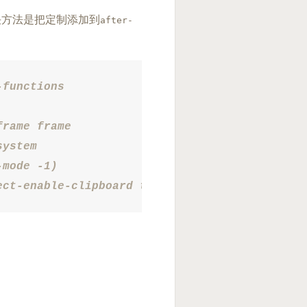
解决方法是把定制添加到
after-
functions

rame frame

ystem

mode -1)

ect-enable-clipboard t)))))