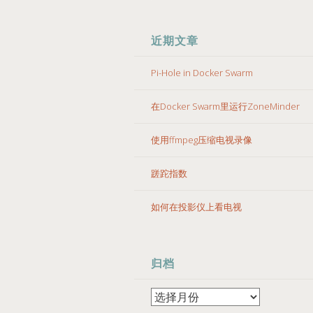
近期文章
Pi-Hole in Docker Swarm
在Docker Swarm里运行ZoneMinder
使用ffmpeg压缩电视录像
蹉跎指数
如何在投影仪上看电视
归档
归
档