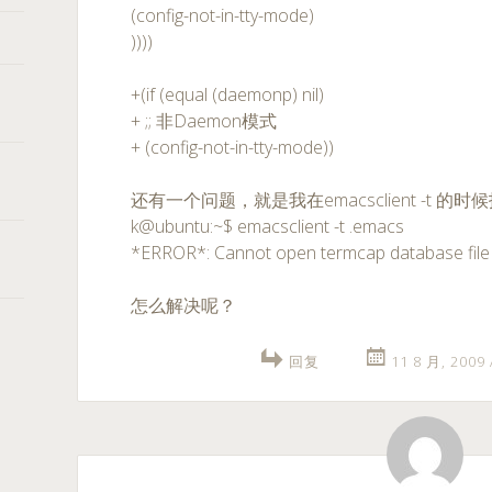
(config-not-in-tty-mode)
))))
+(if (equal (daemonp) nil)
+ ;; 非Daemon模式
+ (config-not-in-tty-mode))
还有一个问题，就是我在emacsclient -t 的时
k@ubuntu:~$ emacsclient -t .emacs
*ERROR*: Cannot open termcap database file
怎么解决呢？
回复
11 8 月, 2009