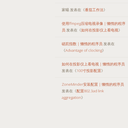
家暘
发表在《
番茄工作法
》
使用ffmpeg压缩电视录像 | 懒惰的程序
员
发表在《
如何在投影仪上看电视
》
磋跎指数 | 懒惰的程序员
发表在
《
Advantage of clocking
》
如何在投影仪上看电视 | 懒惰的程序员
发表在《
100寸投影配置
》
ZoneMinder安装配置 | 懒惰的程序员
发表在《
配置802.3ad link
aggregation
》