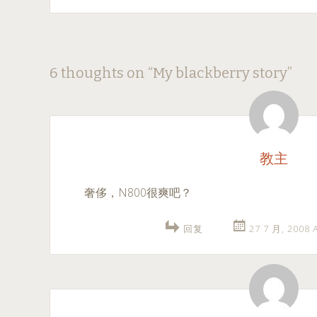
Post
←
→
6 thoughts on “
My blackberry story
”
navigation
教主
奢侈，N800很爽吧？
回复
27 7 月, 2008