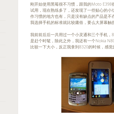
刚开始使用黑莓很不习惯，跟我的Moto E39
试用，现在熟练多了，还发现了一些贴心的小
作习惯的地方也有，只是没有缺点的产品是不
我选择手机的标准就比较庸俗，要么大屏幕触
我前前后后一共用过一个小灵通和三个手机，8
是赶个时髦，除此之外，我还有一个Nokia N
比较一下大小，反正我拿到8320的时候，感