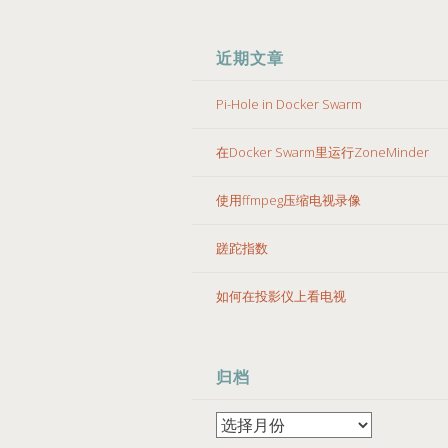
近期文章
Pi-Hole in Docker Swarm
在Docker Swarm里运行ZoneMinder
使用ffmpeg压缩电视录像
蹉跎指数
如何在投影仪上看电视
归档
归
档