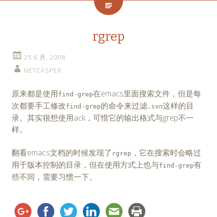
rgrep
25 6 月, 2008
NETCASPER
原来都是使用
在emacs里面搜索文件，但是每
find-grep
次都要手工修改
的命令来过滤
这样的目
find-grep
.svn
录。其实很想使用ack，可惜它的输出格式与grep不一
样。
翻看emacs文档的时候发现了
，它在搜索时会略过
rgrep
用于版本控制的目录，但在使用方式上也与
有
find-grep
些不同，需要习惯一下。