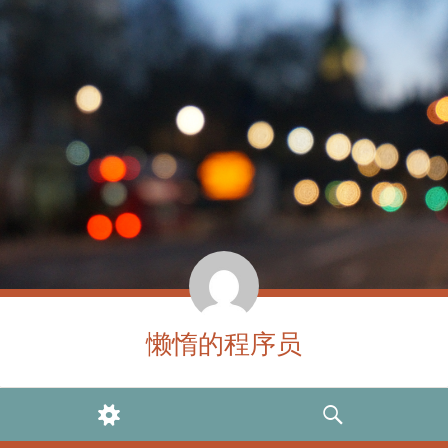
懒惰的程序员
WIDGETS
SEARCH