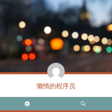
懒惰的程序员
WIDGETS
SEARCH