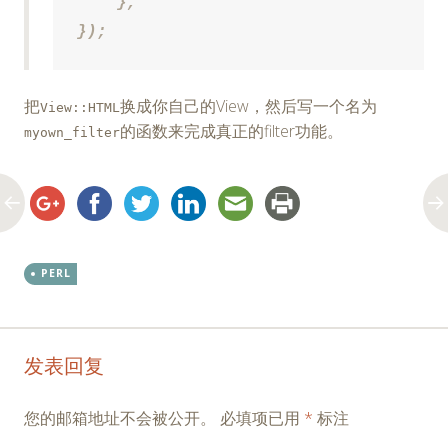
    },

});
把
换成你自己的View，然后写一个名为
View::HTML
的函数来完成真正的filter功能。
myown_filter
PERL
Post
←
→
发表回复
navigation
您的邮箱地址不会被公开。
必填项已用
*
标注