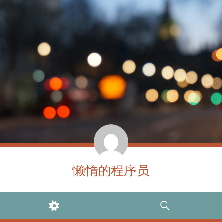
懒惰的程序员
WIDGETS
SEARCH