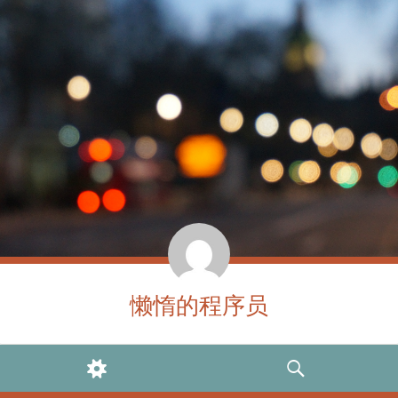
懒惰的程序员
WIDGETS
SEARCH