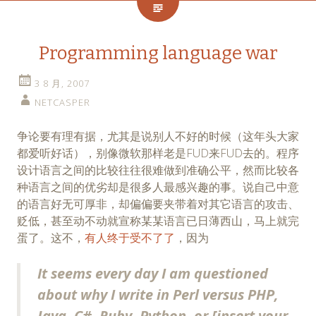
Programming language war
3 8 月, 2007
NETCASPER
争论要有理有据，尤其是说别人不好的时候（这年头大家
都爱听好话），别像微软那样老是FUD来FUD去的。程序
设计语言之间的比较往往很难做到准确公平，然而比较各
种语言之间的优劣却是很多人最感兴趣的事。说自己中意
的语言好无可厚非，却偏偏要夹带着对其它语言的攻击、
贬低，甚至动不动就宣称某某语言已日薄西山，马上就完
蛋了。这不，
有人终于受不了了
，因为
It seems every day I am questioned
about why I write in Perl versus PHP,
Java, C#, Ruby, Python, or [insert your