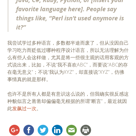
favorite language here]. People say
things like, “Perl isn’t used anymore is
it?”
我尝试学过多种语言，多数都半途而废了，但从没因自己
学习吃力而贬低过哪种程序设计语言，所以无法理解为什
么有些人会这样做，尤其是将一些很主观的话用客观的方
式说出来，比如，不说“我不喜欢ABC”，而要说“ABC的存
在毫无意义”；不说“我认为XYZ”，却直接说“XYZ”，仿彿
事情真的就是那样。
也许不是所有人都是有意识这么说的，但我确实很反感这
种貌似言之凿凿却偏偏毫无根据的所谓“断言”，最近就因
此
发飙过一次
。