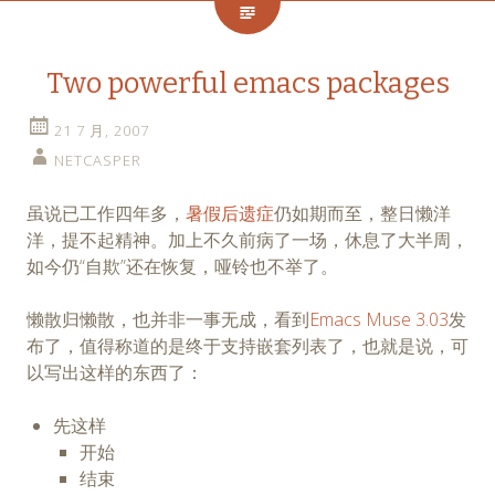
Two powerful emacs packages
21 7 月, 2007
NETCASPER
虽说已工作四年多，
暑假后遗症
仍如期而至，整日懒洋
洋，提不起精神。加上不久前病了一场，休息了大半周，
如今仍“自欺”还在恢复，哑铃也不举了。
懒散归懒散，也并非一事无成，看到
Emacs Muse 3.03
发
布了，值得称道的是终于支持嵌套列表了，也就是说，可
以写出这样的东西了：
先这样
开始
结束