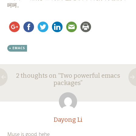
呵呵。
EMACS
Post
←
→
2 thoughts on “
Two powerful emacs
navigation
packages
”
Dayong Li
Muse is good. hehe