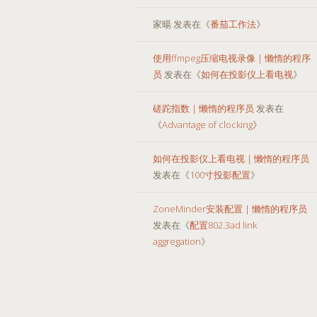
家暘
发表在《
番茄工作法
》
使用ffmpeg压缩电视录像 | 懒惰的程序
员
发表在《
如何在投影仪上看电视
》
磋跎指数 | 懒惰的程序员
发表在
《
Advantage of clocking
》
如何在投影仪上看电视 | 懒惰的程序员
发表在《
100寸投影配置
》
ZoneMinder安装配置 | 懒惰的程序员
发表在《
配置802.3ad link
aggregation
》