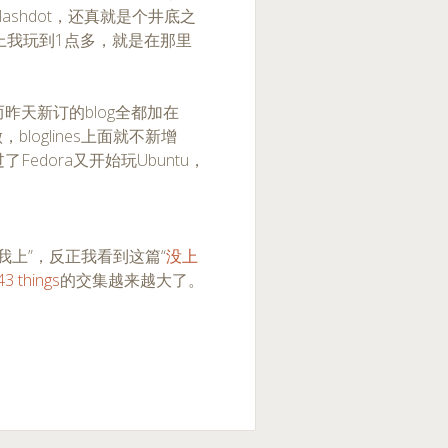
shdot，还真就是个井底之
上我玩到1点多，就是在那里
而昨天新订的blog全都加在
，bloglines上面就不新增
edora又开始玩Ubuntu，
我上”，反正我看到这篇“
没上
43 things
的交集越来越大了。