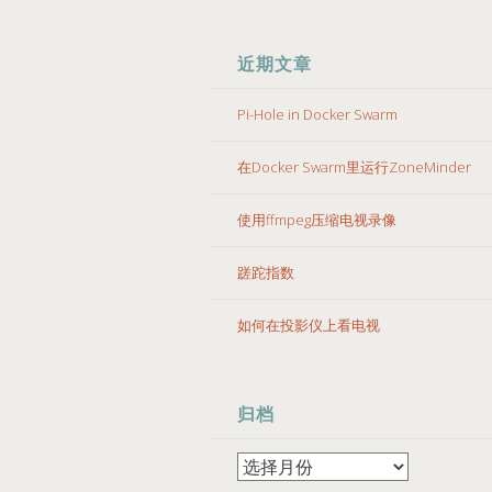
近期文章
Pi-Hole in Docker Swarm
在Docker Swarm里运行ZoneMinder
使用ffmpeg压缩电视录像
蹉跎指数
如何在投影仪上看电视
归档
归
档