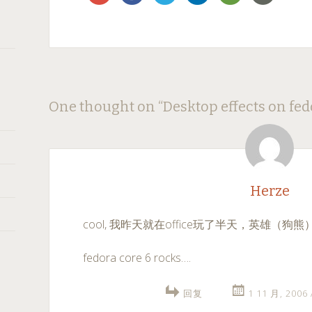
Post
←
→
One thought on “
Desktop effects on fed
navigation
Herze
cool, 我昨天就在office玩了半天，英雄（
fedora core 6 rocks….
回复
1 11 月, 2006