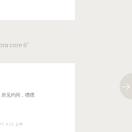
ora core 6
”
狗熊）所见约同，嘿嘿
 AT 4:25 上午