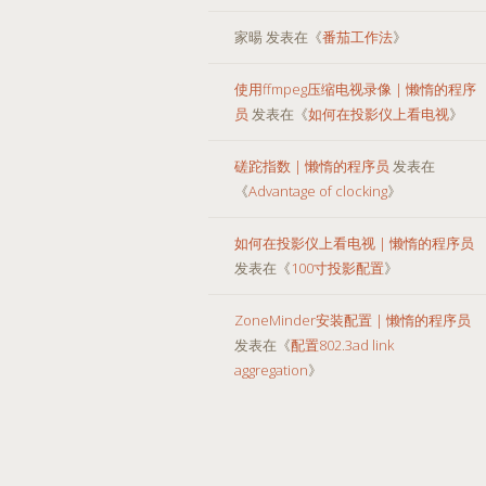
家暘
发表在《
番茄工作法
》
使用ffmpeg压缩电视录像 | 懒惰的程序
员
发表在《
如何在投影仪上看电视
》
磋跎指数 | 懒惰的程序员
发表在
《
Advantage of clocking
》
如何在投影仪上看电视 | 懒惰的程序员
发表在《
100寸投影配置
》
ZoneMinder安装配置 | 懒惰的程序员
发表在《
配置802.3ad link
aggregation
》