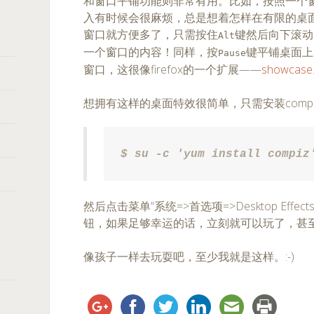
和窗口平铺功能则非常有用。比如，按照一个
入有时候会很麻烦，总是想着怎样在有限的桌
窗口就方便多了，只需按住
键然后向下滚动
Alt
一个窗口的内容！同样，按
键平铺桌面上
Pause
窗口，这很像firefox的一个扩展——
showcase
想拥有这样的桌面特效很简单，只需安装comp
$ su -c 'yum install compiz
然后点击菜单“系统=>首选项=>Desktop Eff
钮，如果足够幸运的话，立刻就可以玩了，甚
像孩子一样去玩耍吧，至少我就是这样。:-)