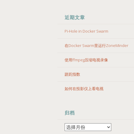
近期文章
Pi-Hole in Docker Swarm
在Docker Swarm里运行ZoneMinder
使用ffmpeg压缩电视录像
蹉跎指数
如何在投影仪上看电视
归档
归
档