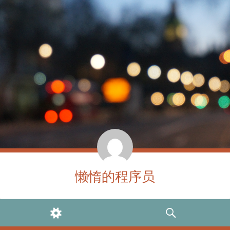
懒惰的程序员
WIDGETS
SEARCH