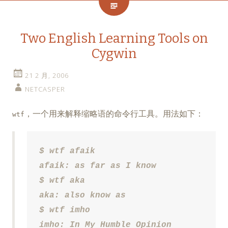
Two English Learning Tools on
Cygwin
21 2 月, 2006
NETCASPER
，一个用来解释缩略语的命令行工具。用法如下：
wtf
$ wtf afaik

afaik: as far as I know

$ wtf aka

aka: also know as

$ wtf imho

imho: In My Humble Opinion
