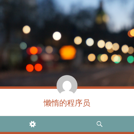
懒惰的程序员
WIDGETS
SEARCH