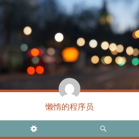
懒惰的程序员
WIDGETS
SEARCH