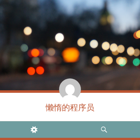
懒惰的程序员
WIDGETS
SEARCH