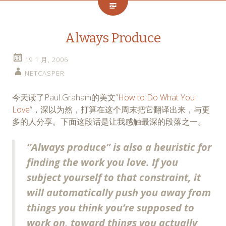
Always Produce
19 1 月, 2006
NETCASPER
今天读了Paul Graham的美文”
How to Do What You
Love
“，深以为然，打算在这个周末把它翻译出来，与更
多的人分享。下面这段话是让我感触最深的段落之一。
“Always produce” is also a heuristic for
finding the work you love. If you
subject yourself to that constraint, it
will automatically push you away from
things you think you’re supposed to
work on, toward things you actually