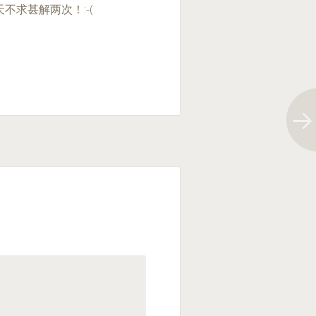
求甚解两次！:-(