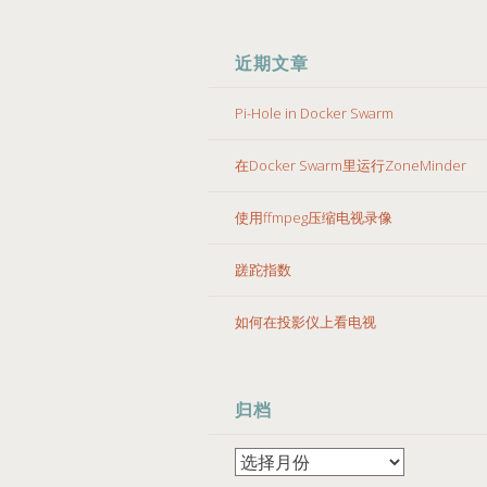
近期文章
Pi-Hole in Docker Swarm
在Docker Swarm里运行ZoneMinder
使用ffmpeg压缩电视录像
蹉跎指数
如何在投影仪上看电视
归档
归
档