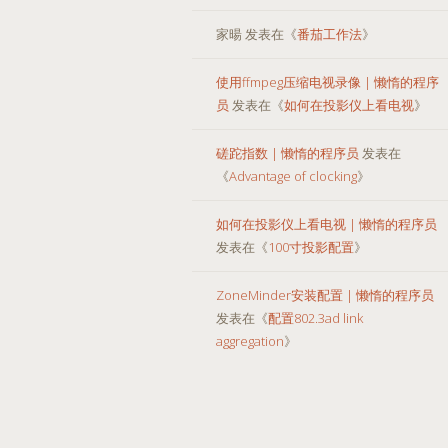
家暘
发表在《
番茄工作法
》
使用ffmpeg压缩电视录像 | 懒惰的程序
员
发表在《
如何在投影仪上看电视
》
磋跎指数 | 懒惰的程序员
发表在
《
Advantage of clocking
》
如何在投影仪上看电视 | 懒惰的程序员
发表在《
100寸投影配置
》
ZoneMinder安装配置 | 懒惰的程序员
发表在《
配置802.3ad link
aggregation
》