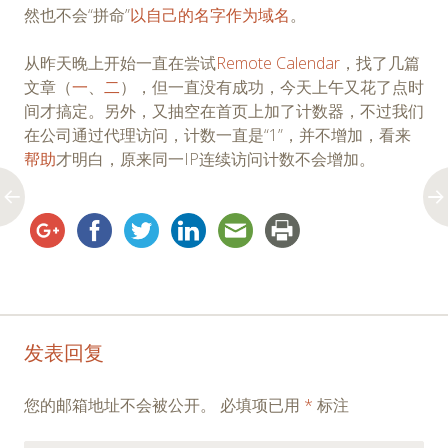
然也不会“拼命”
以自己的名字作为域名
。
从昨天晚上开始一直在尝试
Remote Calendar
，找了几篇
文章（
一
、
二
），但一直没有成功，今天上午又花了点时
间才搞定。另外，又抽空在首页上加了计数器，不过我们
在公司通过代理访问，计数一直是“1”，并不增加，看来
帮助
才明白，原来同一IP连续访问计数不会增加。
Post
←
→
发表回复
navigation
您的邮箱地址不会被公开。
必填项已用
*
标注