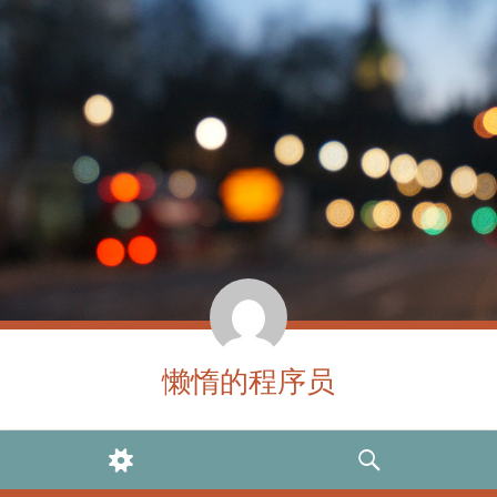
懒惰的程序员
WIDGETS
SEARCH