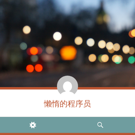
懒惰的程序员
WIDGETS
SEARCH