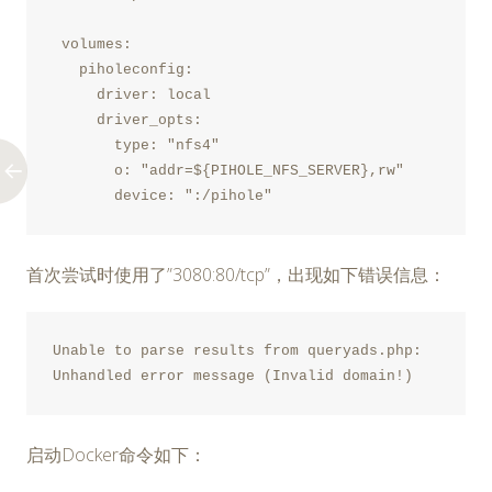
 volumes:
   piholeconfig:
     driver: local
     driver_opts:
       type: "nfs4"
       o: "addr=${PIHOLE_NFS_SERVER},rw"
       device: ":/pihole"
首次尝试时使用了”3080:80/tcp”，出现如下错误信息：
Unable to parse results from queryads.php: 
Unhandled error message (Invalid domain!)
启动Docker命令如下：