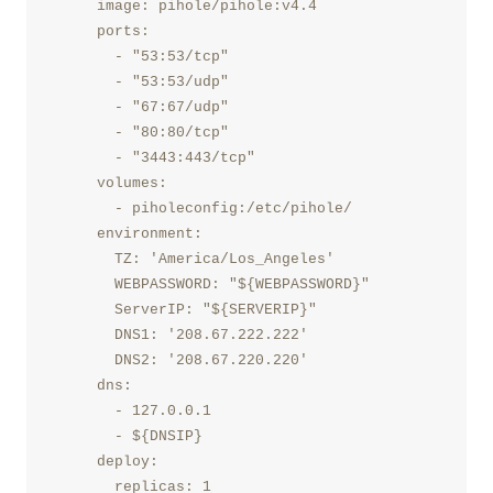
     image: pihole/pihole:v4.4
     ports:
       - "53:53/tcp"
       - "53:53/udp"
       - "67:67/udp"
       - "80:80/tcp"
       - "3443:443/tcp"
     volumes:
       - piholeconfig:/etc/pihole/
     environment:
       TZ: 'America/Los_Angeles'
       WEBPASSWORD: "${WEBPASSWORD}"
       ServerIP: "${SERVERIP}"
       DNS1: '208.67.222.222'
       DNS2: '208.67.220.220'
     dns:
       - 127.0.0.1
       - ${DNSIP}
     deploy:
       replicas: 1