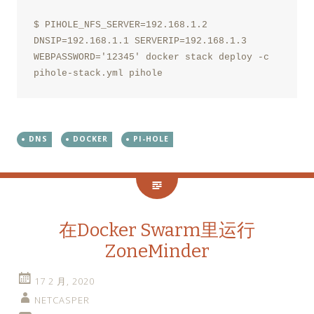
$ PIHOLE_NFS_SERVER=192.168.1.2 
DNSIP=192.168.1.1 SERVERIP=192.168.1.3 
WEBPASSWORD='12345' docker stack deploy -c 
pihole-stack.yml pihole
DNS
DOCKER
PI-HOLE
在Docker Swarm里运行
ZoneMinder
17 2 月, 2020
NETCASPER