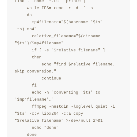
find . -name "*.ts" -print0 |
     while IFS= read -r -d '' ts
     do
       mp4filename="$(basename "$ts" 
.ts).mp4"
       relative_filename="$(dirname 
"$ts")/$mp4filename"
       if [ -e "$relative_filename" ]
       then
           echo "find $relative_filename. 
skip conversion."
           continue
       fi
       echo -n "converting '$ts' to 
'$mp4filename'…"
       ffmpeg 
-nostdin
 -loglevel quiet -i 
"$ts" -c:v libx264 -c:a copy 
"$relative_filename" >/dev/null 2>&1
       echo "done"
     done