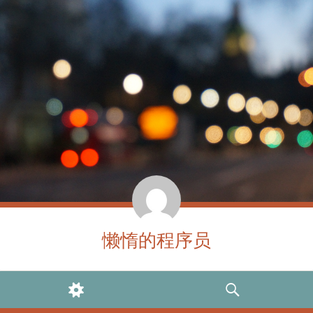
懒惰的程序员
WIDGETS
SEARCH