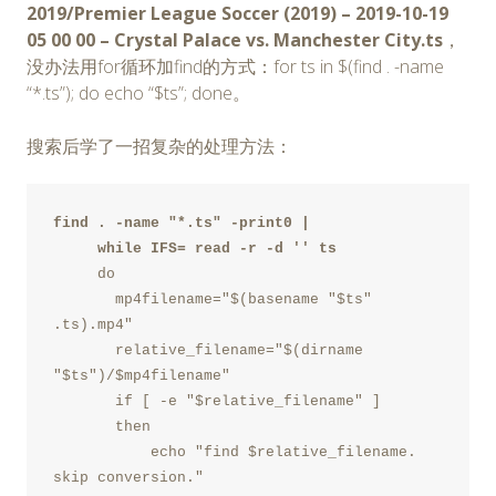
2019/Premier League Soccer (2019) – 2019-10-19
05 00 00 – Crystal Palace vs. Manchester City.ts
，
没办法用for循环加find的方式：for ts in $(find . -name
“*.ts”); do echo “$ts”; done。
搜索后学了一招复杂的处理方法：
find . -name "*.ts" -print0 |
     while IFS= read -r -d '' ts
     do
       mp4filename="$(basename "$ts" 
.ts).mp4"
       relative_filename="$(dirname 
"$ts")/$mp4filename"
       if [ -e "$relative_filename" ]
       then
           echo "find $relative_filename. 
skip conversion."