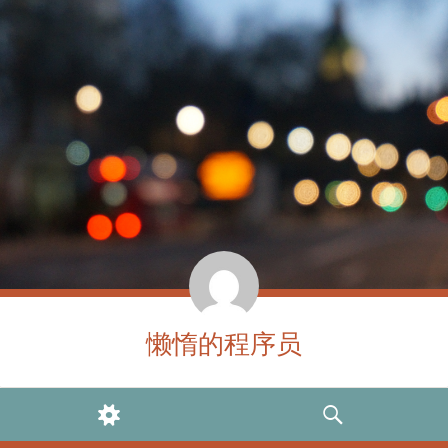
懒惰的程序员
WIDGETS
SEARCH