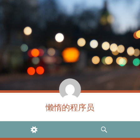
懒惰的程序员
WIDGETS
SEARCH