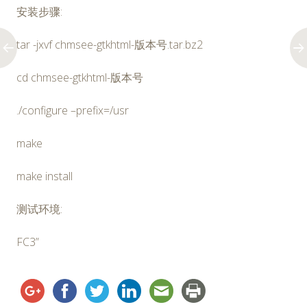
安装步骤:
tar -jxvf chmsee-gtkhtml-版本号.tar.bz2
cd chmsee-gtkhtml-版本号
./configure –prefix=/usr
make
make install
测试环境:
FC3”