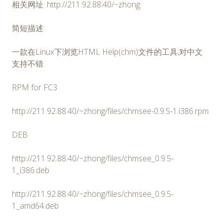
相关网址: http://211.92.88.40/~zhong
简短描述:
一款在Linux下浏览HTML Help(chm)文件的工具,对中文
支持不错.
RPM for FC3
http://211.92.88.40/~zhong/files/chmsee-0.9.5-1.i386.rpm
DEB
http://211.92.88.40/~zhong/files/chmsee_0.9.5-
1_i386.deb
http://211.92.88.40/~zhong/files/chmsee_0.9.5-
1_amd64.deb