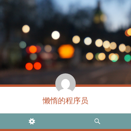
懒惰的程序员
WIDGETS
SEARCH