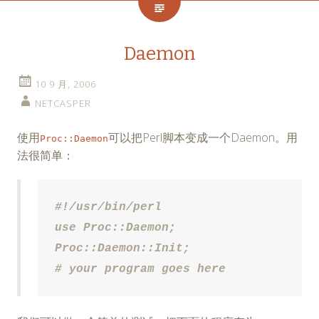
Daemon
10 9 月, 2006
NETCASPER
使用
可以把Perl脚本变成一个Daemon。用
Proc::Daemon
法很简单：
#!/usr/bin/perl

use Proc::Daemon;

Proc::Daemon::Init;

# your program goes here