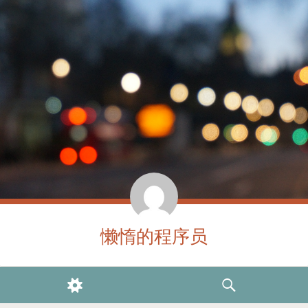
懒惰的程序员
WIDGETS
SEARCH