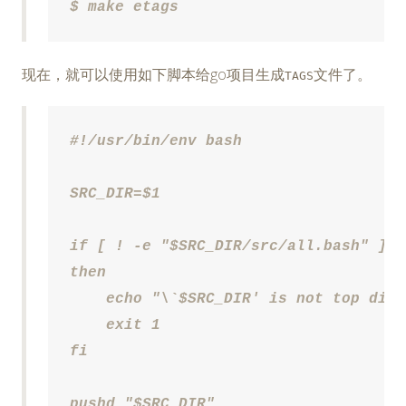
$ make etags
现在，就可以使用如下脚本给go项目生成
文件了。
TAGS
#!/usr/bin/env bash

SRC_DIR=$1

if [ ! -e "$SRC_DIR/src/all.bash" ]

then

    echo "\`$SRC_DIR' is not top dire
    exit 1

fi

pushd "$SRC_DIR"
