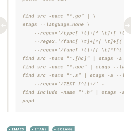
find src -name "*.go" | \

etags --language=none \

    --regex='/type[ \t]+[^ \t]+[ \t]/'
    --regex='/func[ \t]+[^( \t]+[( \t
    --regex='/func[ \t]+([ \t]*[^( \t
find src -name "*.[hc]" | etags -a -

find src -name "*.goc" | etags --lang
find src -name "*.s" | etags -a --lan
    --regex='/TEXT [^(]+/' -

find include -name "*.h" | etags -a -

popd
EMACS
ETAGS
GOLANG