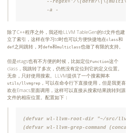
        --regex='/\(defm?\|\(multi\)?
        -a -
除了C++程序之外，我还给LLVM TableGen的td文件也建
立了索引，这样在学习td时也可以方便快捷地在
和
class
之间跳转，对
和
也做了有限的支持。
def
defm
multiclass
但是etags也有不方便的时候，比如定位
这个
Function
class，我跳转了多次，仍然没有定位到它的定义位置。
无奈，只好使用搜索。LLVM提供了一个搜索脚本
，可以在命令行下直接使用，但是我更喜
utils/llvmgrep
欢在Emacs里面调用，这样可以直接从搜索结果跳转到源
文件的相应位置。配置如下：
(defvar wl-llvm-root-dir "~/src/llvm/
(defvar wl-llvm-grep-command (concat 