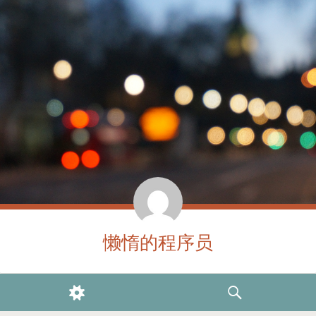
懒惰的程序员
WIDGETS
SEARCH