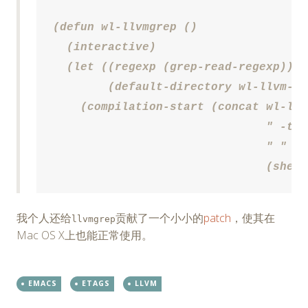
(defun wl-llvmgrep ()

  (interactive)

  (let ((regexp (grep-read-regexp))

	(default-directory wl-llvm-root-dir))

    (compilation-start (concat wl-llv
			       " -topdir " wl-llvm-root-dir

			       " "

			       (sh
我个人还给
贡献了一个小小的
patch
，使其在
llvmgrep
Mac OS X上也能正常使用。
EMACS
ETAGS
LLVM