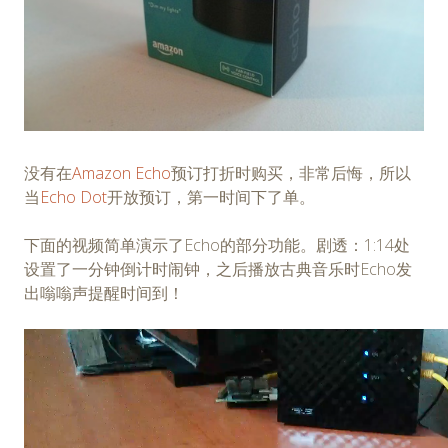
没有在
Amazon Echo
预订打折时购买，非常后悔，所以
当
Echo Dot
开放预订，第一时间下了单。
下面的视频简单演示了Echo的部分功能。剧透：1:14处
设置了一分钟倒计时闹钟，之后播放古典音乐时Echo发
出嗡嗡声提醒时间到！