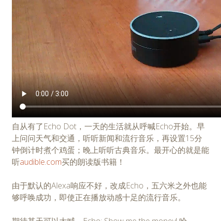
自从有了Echo Dot，一天的生活就从呼喊Echo开始。早
上问问天气和交通，听听新闻和流行音乐，再设置15分
钟倒计时煮个鸡蛋；晚上听听古典音乐。最开心的就是能
听
audible.com
买的朗读版书籍！
由于默认的Alexa响应不好，改成Echo，五六米之外也能
够呼唤成功，即使正在播放动感十足的流行音乐。
期待某天可以大喊，Echo: Show me the money! 哈