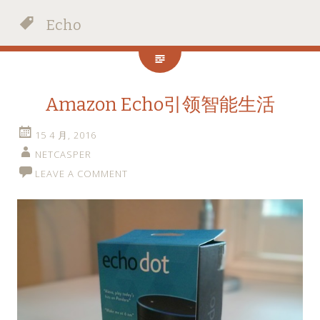
Echo
Amazon Echo引领智能生活
15 4 月, 2016
NETCASPER
LEAVE A COMMENT