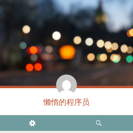
懒惰的程序员
WIDGETS
SEARCH