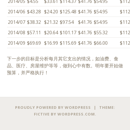
2014/05
$4.55
$33.61
$114.37
$41.76
$54.95
$112
2014/06
$43.28
$24.20
$125.48
$41.76
$54.95
$112
2014/07
$38.32
$21.32
$97.54
$41.76
$54.95
$112
2014/08
$57.11
$20.64
$101.17
$41.76
$55.32
$112
2014/09
$69.69
$16.99
$115.69
$41.76
$66.00
$112
下一步的目标是分析每月其它支出的情况，如油费、食
品、医疗、房屋维护等等，做到心中有数。明年要开始做
预算，并严格执行！
Posts
→
PROUDLY POWERED BY WORDPRESS
|
THEME:
navigation
FICTIVE BY
WORDPRESS.COM
.