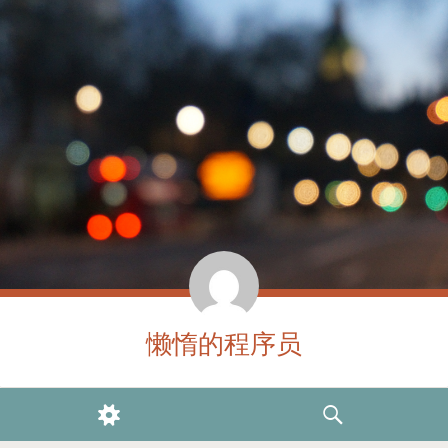
懒惰的程序员
WIDGETS
SEARCH