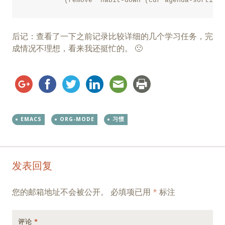
后记：查看了一下之前记录比较详细的几个学习任务，完
成情况不理想，看来我还挺忙的。 🙁
EMACS
ORG-MODE
习惯
Post
←
→
发表回复
navigation
您的邮箱地址不会被公开。
必填项已用
*
标注
评论
*