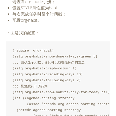
请查看org-mode手册；
设置STYLE属性值为habit；
每次完成任务时留个时间戳；
配置org-habit。
下面是我的配置：
(require 'org-habit)

(setq org-habit-show-done-always-green t) 

;;; 减少显示天数，使其可以放在任务条的左边

(setq org-habit-graph-column 1)

(setq org-habit-preceding-days 10)

(setq org-habit-following-days 2)

;;; 恢复默认日历行为

(setq org-habit-show-habits-only-for-today nil)

(let ((agenda-sorting-strategy

       (assoc 'agenda org-agenda-sorting-strategy)
  (setcdr agenda-sorting-strategy
