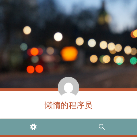
懒惰的程序员
WIDGETS
SEARCH