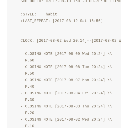
   SCHEDULED: <2017-08-10 Thu 20:00-20:30 ++1d>

                                                  
   :STYLE:    habit

   :LAST_REPEAT: [2017-08-12 Sat 16:56]

                                                  
                                                  
   CLOCK: [2017-08-02 Wed 20:14]--[2017-08-02 Wed 
                                                          
   - CLOSING NOTE [2017-08-09 Wed 20:24] \\

     P.60

   - CLOSING NOTE [2017-08-08 Tue 20:24] \\

     P.50

   - CLOSING NOTE [2017-08-07 Mon 20:24] \\

     P.40

   - CLOSING NOTE [2017-08-04 Fri 20:24] \\

     P.30

   - CLOSING NOTE [2017-08-03 Thu 20:24] \\

     P.20

   - CLOSING NOTE [2017-08-02 Wed 20:24] \\
