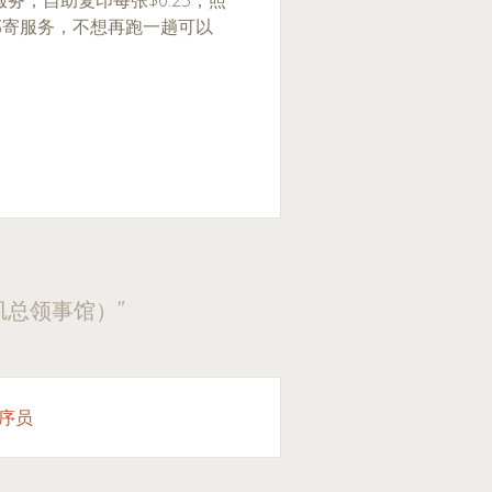
，自助复印每张$0.25，照
邮寄服务，不想再跑一趟可以
矶总领事馆）
”
程序员