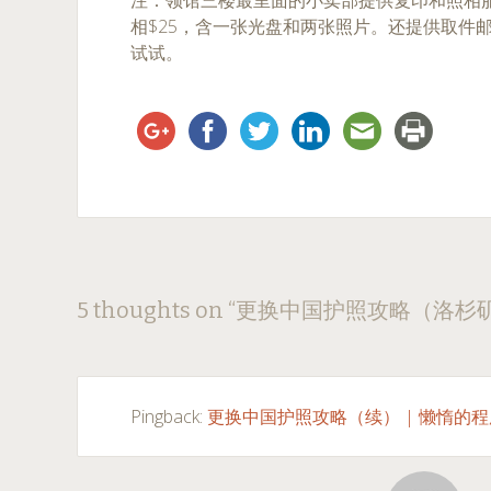
注：领馆三楼最里面的小卖部提供复印和照相服务
相$25，含一张光盘和两张照片。还提供取件
试试。
Post
←
→
5 thoughts on “
更换中国护照攻略（洛杉
navigation
Pingback:
更换中国护照攻略（续） | 懒惰的