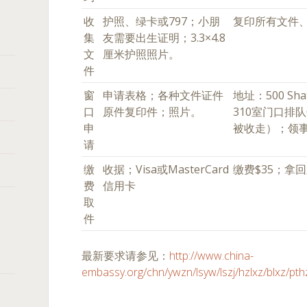
收
护照、绿卡或797；小朋
复印所有文件
集
友需要出生证明；3.3×4.8
文
厘米护照照片。
件
窗
申请表格；各种文件证件
地址：500 Shatt
口
原件复印件；照片。
310室门口排
申
被收走）；领
请
缴
收据；Visa或MasterCard
缴费$35；拿
费
信用卡
取
件
最新要求请参见：
http://www.china-
embassy.org/chn/ywzn/lsyw/lszj/hzlxz/blxz/pt