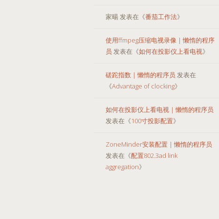
家暘
发表在《
番茄工作法
》
使用ffmpeg压缩电视录像 | 懒惰的程序
员
发表在《
如何在投影仪上看电视
》
磋跎指数 | 懒惰的程序员
发表在
《
Advantage of clocking
》
如何在投影仪上看电视 | 懒惰的程序员
发表在《
100寸投影配置
》
ZoneMinder安装配置 | 懒惰的程序员
发表在《
配置802.3ad link
aggregation
》