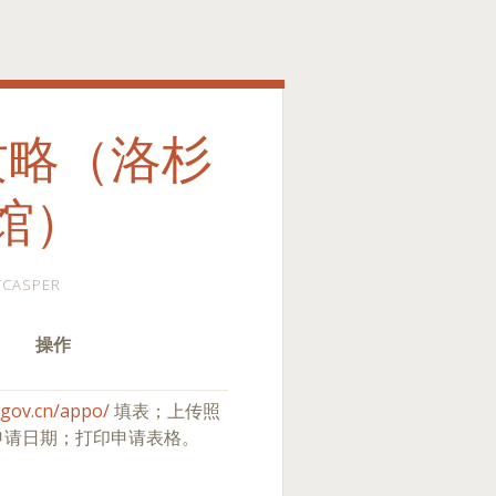
攻略（洛杉
馆）
TCASPER
操作
.gov.cn/appo/
填表；上传照
申请日期；打印申请表格。