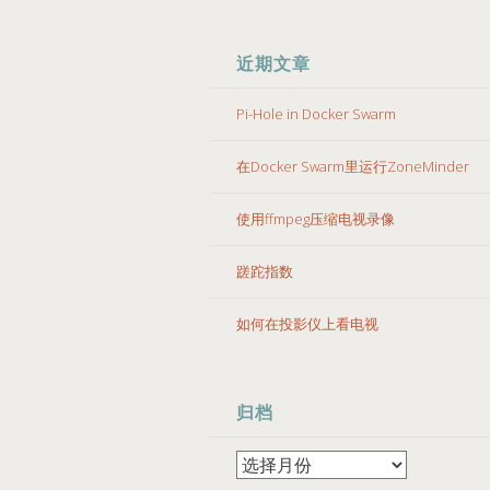
近期文章
Pi-Hole in Docker Swarm
在Docker Swarm里运行ZoneMinder
使用ffmpeg压缩电视录像
蹉跎指数
如何在投影仪上看电视
归档
归
档