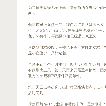
为了避免耽误儿子上学，特意预约在春假中的
两天。
领事馆早上九点开门，我们八点多从酒店出发，在
位，615 S Vermont Ave停车场里也没有位子，最后
花了$9停车，再跑回领馆已经是九点五分。
考虑到电梯较慢，三楼也不高，索性走楼梯，在
屋小座位少，只好站着。
虽然不到半个小时排到，因为没带出生证明，
有效期为三天，第二天再来无需重新预约。因
双方的护照和797原件及复印件。
第二天五点半起床，出门时已经快七点，走I-
多时间到。
这次居然在4th St找到免费停车位。虽然少走