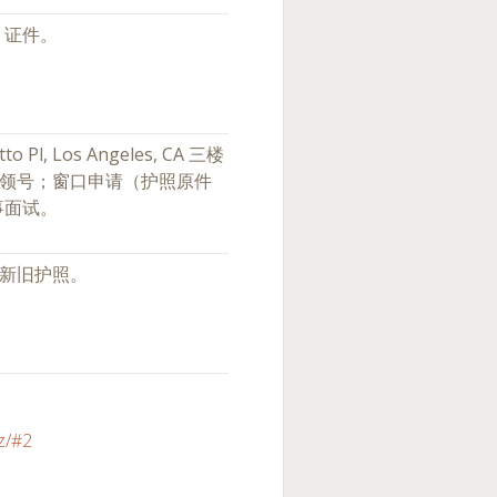
、证件。
o Pl, Los Angeles, CA 三楼
队领号；窗口申请（护照原件
事面试。
回新旧护照。
hz/#2