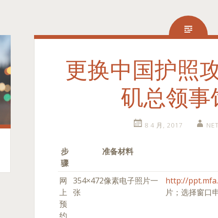
更换中国护照
矶总领事
8 4 月, 2017
NE
步
准备材料
骤
网
354×472像素电子照片一
http://ppt.mfa
上
张
片；选择窗口
预
约