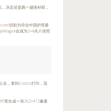
机，决定还是跑一趟洛杉矶，
u.com/
切割为符合中国护照要
Magick合成为2×4共八张照
去，拿到Costco打印，花
里生成一张352×472像素