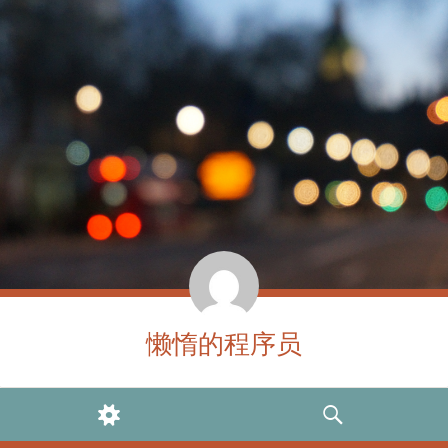
懒惰的程序员
WIDGETS
SEARCH