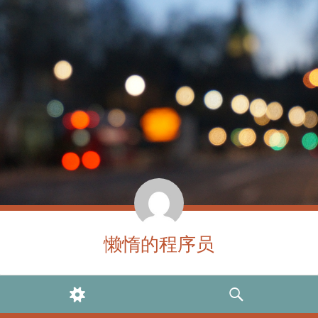
懒惰的程序员
WIDGETS
SEARCH